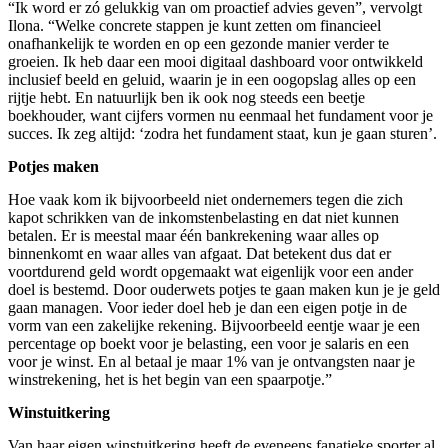
“Ik word er zó gelukkig van om proactief advies geven”, vervolgt
Ilona. “Welke concrete stappen je kunt zetten om financieel
onafhankelijk te worden en op een gezonde manier verder te
groeien. Ik heb daar een mooi digitaal dashboard voor ontwikkeld
inclusief beeld en geluid, waarin je in een oogopslag alles op een
rijtje hebt. En natuurlijk ben ik ook nog steeds een beetje
boekhouder, want cijfers vormen nu eenmaal het fundament voor je
succes. Ik zeg altijd: ‘zodra het fundament staat, kun je gaan sturen’.
Potjes maken
Hoe vaak kom ik bijvoorbeeld niet ondernemers tegen die zich
kapot schrikken van de inkomstenbelasting en dat niet kunnen
betalen. Er is meestal maar één bankrekening waar alles op
binnenkomt en waar alles van afgaat. Dat betekent dus dat er
voortdurend geld wordt opgemaakt wat eigenlijk voor een ander
doel is bestemd. Door ouderwets potjes te gaan maken kun je je geld
gaan managen. Voor ieder doel heb je dan een eigen potje in de
vorm van een zakelijke rekening. Bijvoorbeeld eentje waar je een
percentage op boekt voor je belasting, een voor je salaris en een
voor je winst. En al betaal je maar 1% van je ontvangsten naar je
winstrekening, het is het begin van een spaarpotje.”
Winstuitkering
Van haar eigen winstuitkering heeft de eveneens fanatieke sporter al