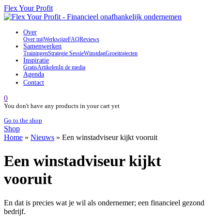
Flex Your Profit
Over
Over mij
Werkwijze
FAQ
Reviews
Samenwerken
Trainingen
Strategie Sessie
Winstdag
Groeitrajecten
Inspiratie
Gratis
Artikelen
In de media
Agenda
Contact
0
You don't have any products in your cart yet
Go to the shop
Shop
Home
»
Nieuws
»
Een winstadviseur kijkt vooruit
Een winstadviseur kijkt
vooruit
En dat is precies wat je wil als ondernemer; een financieel gezond
bedrijf.