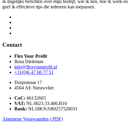
ik dagelijks berichten over mijn bedrijf, wie ik ben, hoe ik werk en
geef ik effectieve tips die iedereen kan toepassen.
Contact
Flex Your Profit
Ilona Dieleman
info@flexyourprofit.nl
+31(0)6 47 68 77 51
Dorpsstraat 17
4504 AE Nieuwvliet
CoC:
66132665
VAT:
NL 0023.33.406.B16
Bank:
NL18KNAB0257520031
Algemene Voorwaarden (.PDF)