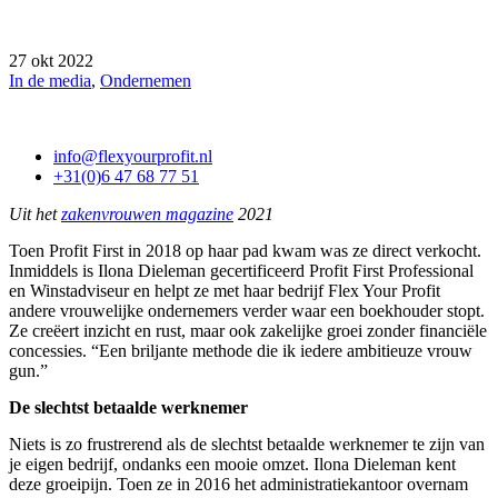
27 okt 2022
In de media
,
Ondernemen
info@flexyourprofit.nl
+31(0)6 47 68 77 51
Uit het
zakenvrouwen magazine
2021
Toen Profit First in 2018 op haar pad kwam was ze direct verkocht.
Inmiddels is Ilona Dieleman gecertificeerd Profit First Professional
en Winstadviseur en helpt ze met haar bedrijf Flex Your Profit
andere vrouwelijke ondernemers verder waar een boekhouder stopt.
Ze creëert inzicht en rust, maar ook zakelijke groei zonder financiële
concessies. “Een briljante methode die ik iedere ambitieuze vrouw
gun.”
De slechtst betaalde werknemer
Niets is zo frustrerend als de slechtst betaalde werknemer te zijn van
je eigen bedrijf, ondanks een mooie omzet. Ilona Dieleman kent
deze groeipijn. Toen ze in 2016 het administratiekantoor overnam