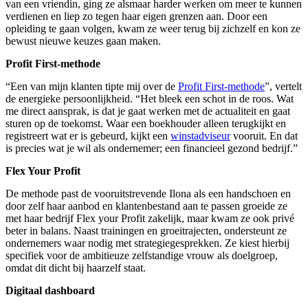
van een vriendin, ging ze alsmaar harder werken om meer te kunnen
verdienen en liep zo tegen haar eigen grenzen aan. Door een
opleiding te gaan volgen, kwam ze weer terug bij zichzelf en kon ze
bewust nieuwe keuzes gaan maken.
Profit First-methode
“Een van mijn klanten tipte mij over de
Profit First-methode
”, vertelt
de energieke persoonlijkheid. “Het bleek een schot in de roos. Wat
me direct aansprak, is dat je gaat werken met de actualiteit en gaat
sturen op de toekomst. Waar een boekhouder alleen terugkijkt en
registreert wat er is gebeurd, kijkt een
winstadviseur
vooruit. En dat
is precies wat je wil als ondernemer; een financieel gezond bedrijf.”
Flex Your Profit
De methode past de vooruitstrevende Ilona als een handschoen en
door zelf haar aanbod en klantenbestand aan te passen groeide ze
met haar bedrijf Flex your Profit zakelijk, maar kwam ze ook privé
beter in balans. Naast trainingen en groeitrajecten, ondersteunt ze
ondernemers waar nodig met strategiegesprekken. Ze kiest hierbij
specifiek voor de ambitieuze zelfstandige vrouw als doelgroep,
omdat dit dicht bij haarzelf staat.
Digitaal dashboard